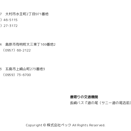
827 大村市水主町2丁目971番地
（0957）46-5115
）27-3172
414 島原市有明町大三東丁169番地2
 （0957）68-2122
023 五島市上崎山町273番地3
 （0959）73-6700
最寄りの交通機関
長崎バス『道の尾（サニー道の尾店前
Copyright © 株式会社ペック All Rights Reserved.