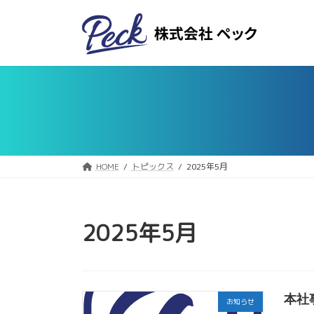
コ
ナ
ン
ビ
テ
ゲ
ン
ー
ツ
シ
へ
ョ
ス
ン
キ
に
ッ
移
プ
動
HOME
トピックス
2025年5月
2025年5月
本社
お知らせ